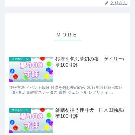
とりさん
砂漠を包む夢幻の夜 ゲイリー/
スマホゲーム
夢100寸評
獲得方法 イベント報酬 砂漠を包む夢幻の夜 2017年9月2日~2017
年9月9日 覚醒前ステータス 属性 ジェントル レアリティ ...
雑踏彷徨う迷ヰ犬 国木田独歩/
スマホゲーム
夢100寸評