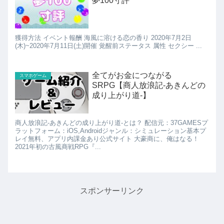
夢100寸評
獲得方法 イベント報酬 海風に溶ける恋の香り 2020年7月2日
(木)~2020年7月11日(土)開催 覚醒前ステータス 属性 セクシー ...
全てがお金につながる
スマホゲーム
SRPG【商人放浪記-あきんどの
成り上がり道-】
商人放浪記-あきんどの成り上がり道-とは？ 配信元：37GAMESプ
ラットフォーム：iOS,Androidジャンル：シミュレーション基本プ
レイ無料、アプリ内課金あり公式サイト 大豪商に、俺はなる！
2021年初の古風商戦RPG『...
スポンサーリンク