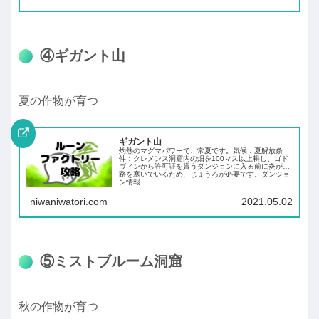
④ギガント山
夏の作物が育つ
ギガント山
灼熱のマグマパワーで、常夏です。気候：夏解放条
件：クレメンス洞窟内の畑を100マス以上耕し、ゴド
ヴィンから許可証を貰うダンジョンに入る前に炎が通
路を塞いでいるため、じょうろが必要です。ダンジョ
ン情報...
niwaniwatori.com
2021.05.02
⑤ミストブルーム洞窟
秋の作物が育つ