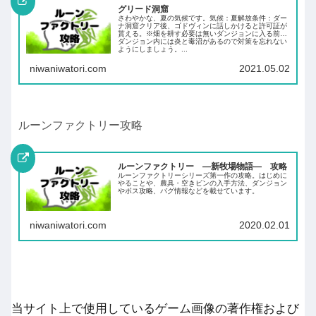
グリード洞窟
さわやかな、夏の気候です。気候：夏解放条件：ダー
ナ洞窟クリア後、ゴドヴィンに話しかけると許可証が
貰える。※畑を耕す必要は無いダンジョンに入る前に
ダンジョン内には炎と毒沼があるので対策を忘れない
ようにしましょう。...
niwaniwatori.com
2021.05.02
ルーンファクトリー攻略
ルーンファクトリー ―新牧場物語― 攻略
ルーンファクトリーシリーズ第一作の攻略。はじめに
やることや、農具・空きビンの入手方法、ダンジョン
やボス攻略、バグ情報などを載せています。
niwaniwatori.com
2020.02.01
当サイト上で使用しているゲーム画像の著作権および