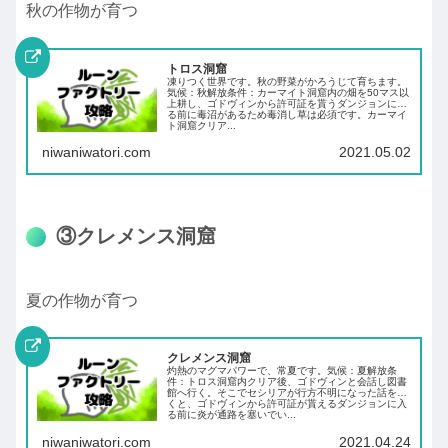
秋の作物が育つ
トロス洞窟
凍りつく世界です。秋の野菜がかろうじて育ちます。
気候：秋解放条件：カーマイト洞窟内の畑を50マス以
上耕し、ゴドヴィンから許可証を貰うダンジョンに入
る前に毒沼があるため毒消し草は必須です。カーマイ
ト洞窟クリア...
niwaniwatori.com
2021.05.02
③クレメンス洞窟
夏の作物が育つ
クレメンス洞窟
灼熱のマグマパワーで、常夏です。気候：夏解放条
件：トロス洞窟内クリア後、ゴドヴィンと会話し図書
館へ行く。そこでセシリアが行方不明になった話を聞
くと、ゴドヴィンから許可証が貰えるダンジョンに入
る前に炎が通路を塞いでい...
niwaniwatori.com
2021.04.24