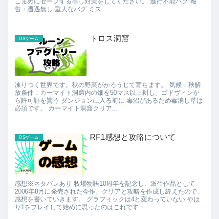
こまめにセーブする等し対策をしてください。 進行不能バグ 報
告・遭遇無し 重大なバグ ミス...
トロス洞窟
DSゲーム
凍りつく世界です。秋の野菜がかろうじて育ちます。 気候：秋解
放条件：カーマイト洞窟内の畑を50マス以上耕し、ゴドヴィンか
ら許可証を貰う ダンジョンに入る前に 毒沼があるため毒消し草は
必須です。 カーマイト洞窟クリア...
RF1感想と攻略について
DSゲーム
感想※ネタバレあり 牧場物語10周年を記念し、派生作品として
2006年8月に発売された今作。クリアと攻略を作成し終えたので、
感想を書いていきます。 グラフィックは4と変わっていない やは
り1をプレイして始めに思ったのはこれです...